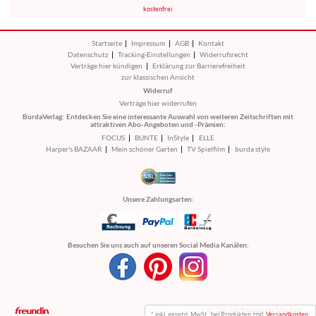
kostenfrei
Startseite
Impressum
AGB
Kontakt
Datenschutz
Tracking-Einstellungen
Widerrufsrecht
Verträge hier kündigen
Erklärung zur Barrierefreiheit
zur klassischen Ansicht
Widerruf
Verträge hier widerrufen
BurdaVerlag:
Entdecken Sie eine interessante Auswahl von weiteren Zeitschriften mit
attraktiven Abo-Angeboten und -Prämien:
FOCUS
BUNTE
InStyle
ELLE
Harper's BAZAAR
Mein schöner Garten
TV Spielfilm
burda style
Unsere Zahlungsarten:
Besuchen Sie uns auch auf unseren Social Media Kanälen:
© 2026 freundin Verlag
* inkl. gesetzl. MwSt., bei Produkten zzgl.
Versandkosten.