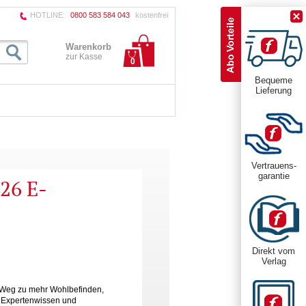
HOTLINE:
0800 583 584 043
kostenfrei
Warenkorb
zur Kasse
0
Bequeme
Lieferung
Vertrauens-
garantie
26 E-
Direkt vom
Verlag
em Weg zu mehr Wohlbefinden,
m Expertenwissen und