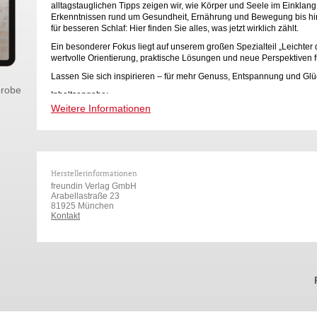
alltagstauglichen Tipps zeigen wir, wie Körper und Seele im Einklan
Erkenntnissen rund um Gesundheit, Ernährung und Bewegung bis hin
für besseren Schlaf: Hier finden Sie alles, was jetzt wirklich zählt.
Ein besonderer Fokus liegt auf unserem großen Spezialteil „Leichter 
wertvolle Orientierung, praktische Lösungen und neue Perspektiven f
Lassen Sie sich inspirieren – für mehr Genuss, Entspannung und Gl
robe
Inhaltsangabe:
Weitere Informationen
GESUND WERDEN:
Zurück ins Hier und Jetzt – Großes Workbook
Nie wieder Rücken - Die besten Strategien
Diagnose Brustkrebs - Neue Therapien machen Mut
Herstellerinformationen
u.v.m.
freundin Verlag GmbH
Arabellastraße 23
SPEZIAL:
81925 München
Leichter durch die Wechseljahre - In Balance, wenn un
Kontakt
wirksame Meno-Pflege, u.v.m.
GESUND BLEIBEN:
Mehr Energie! - Was uns wieder nach
Nahrungsergänzungsmittel - Der große Check
Besser schlafen - Neueste Erkenntnisse aus der Forsc
u.v.m.