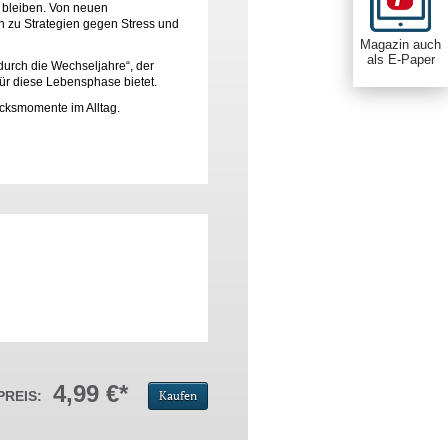
g bleiben. Von neuen
 zu Strategien gegen Stress und
Magazin auch
als E-Paper
durch die Wechseljahre“, der
ür diese Lebensphase bietet.
ücksmomente im Alltag.
s Wechsel verändert, So geht
4,99 €*
PREIS:
Kaufen
hung