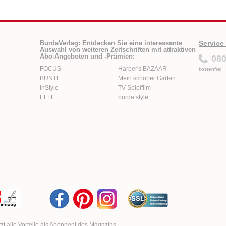
Gesamtes Inhaltsverzeichnis siehe PDF-Seiten in der V
BurdaVerlag: Entdecken Sie eine interessante
Service
Auswahl von weiteren Zeitschriften mit attraktiven
Abo-Angeboten und -Prämien:
080
FOCUS
Harper's BAZAAR
kostenfrei
BUNTE
Mein schöner Garten
InStyle
TV Spielfilm
ELLE
burda style
tzt alle Vorteile als Abonnent des Magazins.