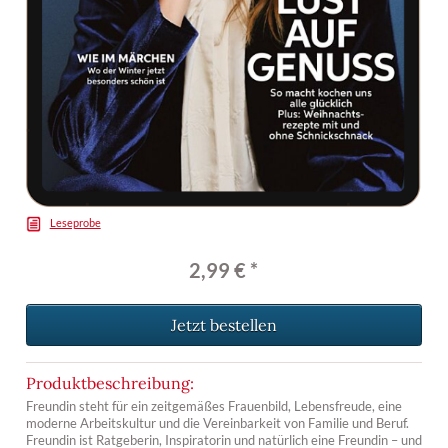
Leseprobe
2,99 € *
Jetzt bestellen
Produktbeschreibung:
Freundin steht für ein zeitgemäßes Frauenbild, Lebensfreude, eine
moderne Arbeitskultur und die Vereinbarkeit von Familie und Beruf.
Freundin ist Ratgeberin, Inspiratorin und natürlich eine Freundin – und