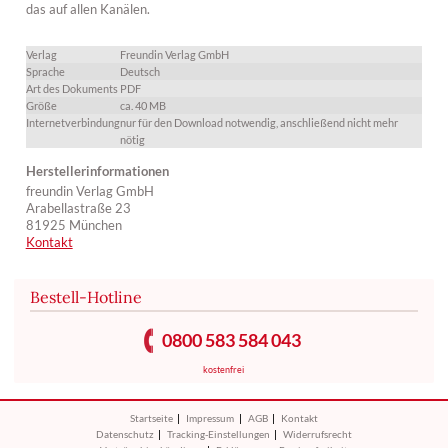
das auf allen Kanälen.
Verlag
Freundin Verlag GmbH
Sprache
Deutsch
Art des Dokuments
PDF
Größe
ca. 40 MB
Internetverbindung
nur für den Download notwendig, anschließend nicht mehr
nötig
Herstellerinformationen
freundin Verlag GmbH
Arabellastraße 23
81925 München
Kontakt
Bestell-Hotline
0800 583 584 043
kostenfrei
Startseite
Impressum
AGB
Kontakt
Datenschutz
Tracking-Einstellungen
Widerrufsrecht